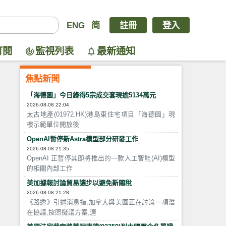
ENG
简
註冊
登入
訂閱
監視列表
最新通知
焦點新聞
「海德園」今日錄得5宗成交套現逾5134萬元
2026-08-08 22:04
太古地產(01972.HK)港島東住宅項目「海德園」現
樓示範單位開放後
OpenAI暫停新Astra模型部分研發工作
2026-08-08 21:35
OpenAI 正暫停其即將推出的一款人工智能(AI)模型
的相關內部工作
美加據報討論貿易讓步以避免新關稅
2026-08-08 21:28
《路透》引述消息指,加拿大與美國正在討論一項潛
在協議,按照擬議方案,渥