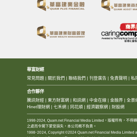
華富財經
常見問題
|
關於我們
|
聯絡我們
|
刊登廣告
|
免責聲明
|
私
合作夥伴
騰訊財經
|
東方財富網
|
和訊網
|
中金在線
|
金融界
|
全景
Hinet理財網
|
七禾網
|
同花順
|
經濟觀察網
|
財股網
1998-2024, Quam.net Financial Media Limited
之處而令閣下蒙受損失，本公司概不負責。
1998-2024,
Copyright ©2024 Quam.net Financial Media Limited and