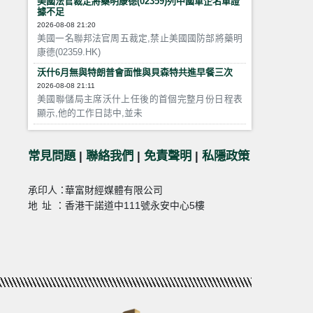
美國法官裁定將藥明康德(02359)列中國軍企名單證
據不足
2026-08-08 21:20
美國一名聯邦法官周五裁定,禁止美國國防部將藥明
康德(02359.HK)
沃什6月無與特朗普會面惟與貝森特共進早餐三次
2026-08-08 21:11
美國聯儲局主席沃什上任後的首個完整月份日程表
顯示,他的工作日誌中,並未
常見問題
|
聯絡我們
|
免責聲明
|
私隱政策
承印人：
華富財經媒體有限公司
地址：
香港干諾道中111號永安中心5樓